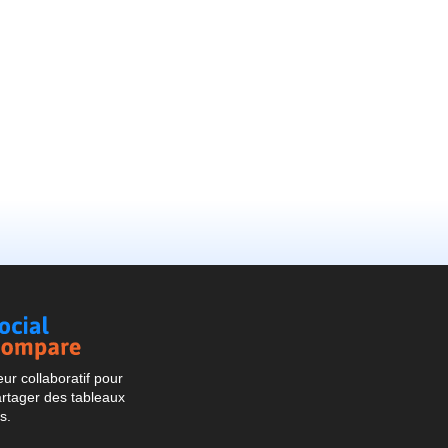
Social
Compare
r collaboratif pour
artager des tableaux
s.