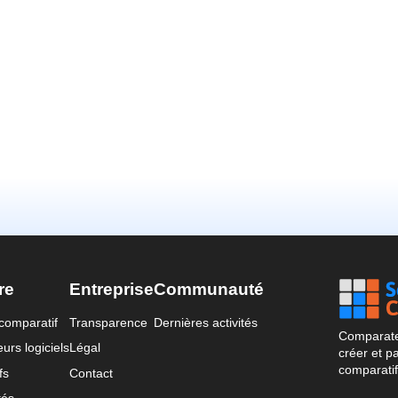
re
Entreprise
Communauté
comparatif
Transparence
Dernières activités
Comparateu
urs logiciels
Légal
créer et p
comparatif
fs
Contact
tés