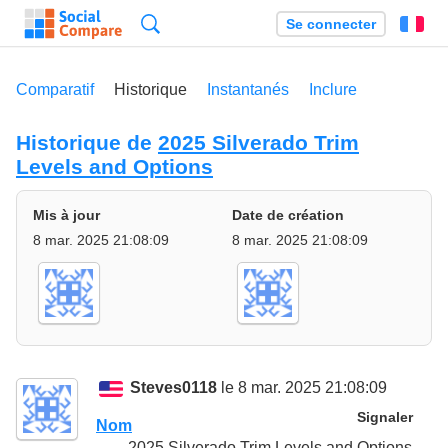
Recherche
Se connecter
Fr
Comparatif
Historique
Instantanés
Inclure
Historique de
2025 Silverado Trim
Levels and Options
Mis à jour
Date de création
8 mar. 2025 21:08:09
8 mar. 2025 21:08:09
Steves0118
le 8 mar. 2025 21:08:09
Signaler
Nom
2025 Silverado Trim Levels and Options