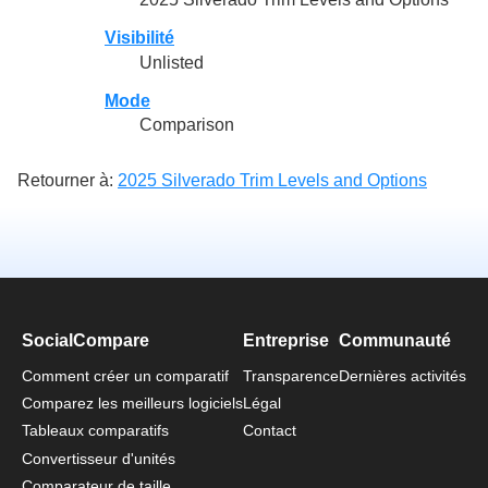
Visibilité
Unlisted
Mode
Comparison
Retourner à:
2025 Silverado Trim Levels and Options
SocialCompare
Entreprise
Communauté
Comment créer un comparatif
Transparence
Dernières activités
Comparez les meilleurs logiciels
Légal
Tableaux comparatifs
Contact
Convertisseur d'unités
Comparateur de taille