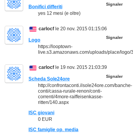
Signaler
Bonifici differiti
yes 12 mesi (e oltre)
carlocf
le 20 nov. 2015 01:15:06
Signaler
Logo
https://looptown-
live.s3.amazonaws.com/uploads/place/logo/
carlocf
le 19 nov. 2015 21:03:39
Signaler
Scheda Sole24ore
http://confrontaconti.ilsole24ore.com/banche-
conti/cassa-rurale-renon/conti-
correnti/4more-raiffeisenkasse-
ritten/140.aspx
ISC giovani
0 EUR
ISC famiglie op. media