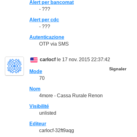
Alert per bancomat
- ???
Alert per cdc
- ???
Autenticazione
OTP via SMS
carlocf
le 17 nov. 2015 22:37:42
Signaler
Mode
70
Nom
4more - Cassa Rurale Renon
Visibilité
unlisted
Editeur
carlocf-32ft9aqg