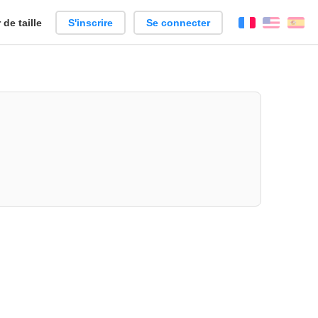
de taille
S'inscrire
Se connecter
Français
Englis
Es