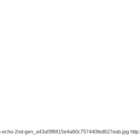
on-echo-2nd-gen_a43af3f8815e4a60c757440fed627eab.jpg http: