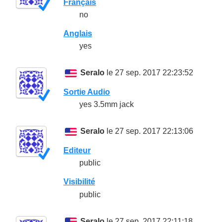
Français
no
Anglais
yes
Seralo
le 27 sep. 2017 22:23:52
Sortie Audio
yes 3.5mm jack
Seralo
le 27 sep. 2017 22:13:06
Editeur
public
Visibilité
public
Seralo
le 27 sep. 2017 22:11:18