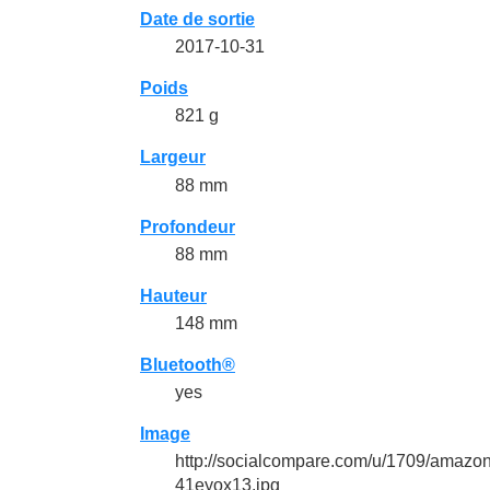
Date de sortie
2017-10-31
Poids
821 g
Largeur
88 mm
Profondeur
88 mm
Hauteur
148 mm
Bluetooth®
yes
Image
http://socialcompare.com/u/1709/amaz
41eyox13.jpg