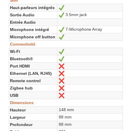
Son
Haut-parleurs intégrés
Oui
3.5mm jack
Sortie Audio
Oui
Entrée Audio
7-Microphone Array
Microphone intégré
Oui
Microphone off button
Oui
Connectivité
Wi-Fi
Oui
Bluetooth®
Oui
Port HDMI
Non
Ethernet (LAN, RJ45)
Non
Remote control
Non
Zigbee hub
Non
USB
Non
Dimensions
148 mm
Hauteur
88 mm
Largeur
88 mm
Profondeur