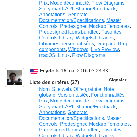
Prix
,
Mode déconnecté
,
Flow Diagrams
,
Storyboard
,
API
,
Sharing/Feedback
,
Annotations
,
Generate
Documentation/Specifications
,
Master
Controls
,
Predesigned Mockup Templates
,
Predesigned Icons bundled
,
Favorites
Controls Library
,
Widgets Libraries
,
Librairies personnalisées
,
Drag and Drop
components
,
Windows
,
Live Preview
,
macOS
,
Linux
,
Flow Diagrams
Feydo
le 16 mai 2016 03:23:33
Signaler
Liste des critères (27)
Nom
,
Site web
,
Offre gratuite
,
Note
globale
,
Version testée
,
Fonctionnalités
,
Prix
,
Mode déconnecté
,
Flow Diagrams
,
Storyboard
,
API
,
Sharing/Feedback
,
Annotations
,
Generate
Documentation/Specifications
,
Master
Controls
,
Predesigned Mockup Templates
,
Predesigned Icons bundled
,
Favorites
Controls Library
,
Widgets Libraries
,