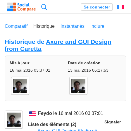
Recherche
Se connecter
Fr
Comparatif
Historique
Instantanés
Inclure
Historique de
Axure and GUI Design
from Caretta
Mis à jour
Date de création
16 mai 2016 03:37:01
13 mai 2016 06:17:53
Feydo
le 16 mai 2016 03:37:01
Signaler
Liste des éléments (2)
Axure
,
GUI Design Studio v5