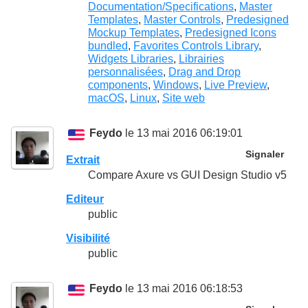
Documentation/Specifications
,
Master
Templates
,
Master Controls
,
Predesigned
Mockup Templates
,
Predesigned Icons
bundled
,
Favorites Controls Library
,
Widgets Libraries
,
Librairies
personnalisées
,
Drag and Drop
components
,
Windows
,
Live Preview
,
macOS
,
Linux
,
Site web
Feydo
le 13 mai 2016 06:19:01
Signaler
Extrait
Compare Axure vs GUI Design Studio v5
Editeur
public
Visibilité
public
Feydo
le 13 mai 2016 06:18:53