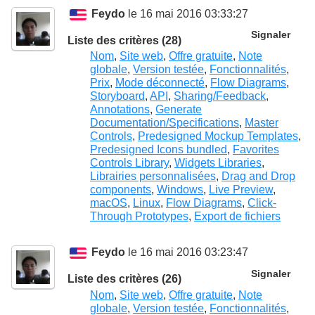
Feydo
le 16 mai 2016 03:33:27
Signaler
Liste des critères (28)
Nom
,
Site web
,
Offre gratuite
,
Note
globale
,
Version testée
,
Fonctionnalités
,
Prix
,
Mode déconnecté
,
Flow Diagrams
,
Storyboard
,
API
,
Sharing/Feedback
,
Annotations
,
Generate
Documentation/Specifications
,
Master
Controls
,
Predesigned Mockup Templates
,
Predesigned Icons bundled
,
Favorites
Controls Library
,
Widgets Libraries
,
Librairies personnalisées
,
Drag and Drop
components
,
Windows
,
Live Preview
,
macOS
,
Linux
,
Flow Diagrams
,
Click-
Through Prototypes
,
Export de fichiers
Feydo
le 16 mai 2016 03:23:47
Signaler
Liste des critères (26)
Nom
,
Site web
,
Offre gratuite
,
Note
globale
,
Version testée
,
Fonctionnalités
,