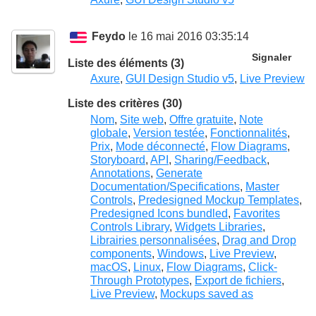
Feydo
le 16 mai 2016 03:35:14
Signaler
Liste des éléments (3)
Axure
,
GUI Design Studio v5
,
Live Preview
Liste des critères (30)
Nom
,
Site web
,
Offre gratuite
,
Note
globale
,
Version testée
,
Fonctionnalités
,
Prix
,
Mode déconnecté
,
Flow Diagrams
,
Storyboard
,
API
,
Sharing/Feedback
,
Annotations
,
Generate
Documentation/Specifications
,
Master
Controls
,
Predesigned Mockup Templates
,
Predesigned Icons bundled
,
Favorites
Controls Library
,
Widgets Libraries
,
Librairies personnalisées
,
Drag and Drop
components
,
Windows
,
Live Preview
,
macOS
,
Linux
,
Flow Diagrams
,
Click-
Through Prototypes
,
Export de fichiers
,
Live Preview
,
Mockups saved as