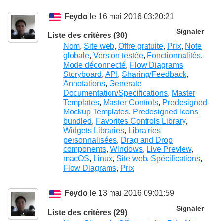
Feydo
le 16 mai 2016 03:20:21
Signaler
Liste des critères (30)
Nom
,
Site web
,
Offre gratuite
,
Prix
,
Note
globale
,
Version testée
,
Fonctionnalités
,
Mode déconnecté
,
Flow Diagrams
,
Storyboard
,
API
,
Sharing/Feedback
,
Annotations
,
Generate
Documentation/Specifications
,
Master
Templates
,
Master Controls
,
Predesigned
Mockup Templates
,
Predesigned Icons
bundled
,
Favorites Controls Library
,
Widgets Libraries
,
Librairies
personnalisées
,
Drag and Drop
components
,
Windows
,
Live Preview
,
macOS
,
Linux
,
Site web
,
Spécifications
,
Flow Diagrams
,
Prix
Feydo
le 13 mai 2016 09:01:59
Signaler
Liste des critères (29)