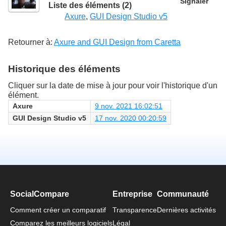
Signaler
Liste des éléments (2)
Axure
,
GUI Design Studio v5
Retourner à:
Axure and GUI Design from Caretta
Historique des éléments
Cliquer sur la date de mise à jour pour voir l'historique d'un
élément.
Axure
9 nov. 2021 16:02:51
GUI Design Studio v5
17 nov. 2020 00:20:59
SocialCompare
Entreprise
Communauté
Comment créer un comparatif
Transparence
Dernières activités
Comparez les meilleurs logiciels
Légal