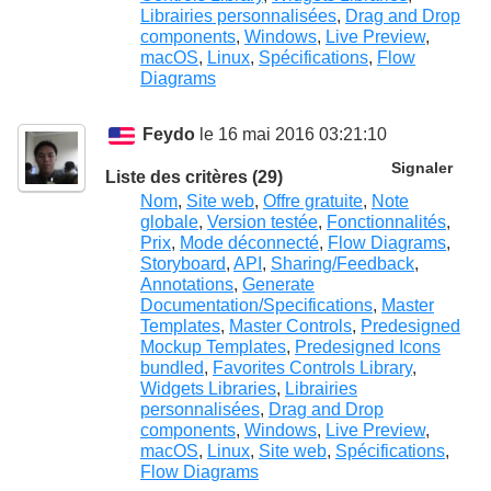
Librairies personnalisées
,
Drag and Drop
components
,
Windows
,
Live Preview
,
macOS
,
Linux
,
Spécifications
,
Flow
Diagrams
Feydo
le 16 mai 2016 03:21:10
Signaler
Liste des critères (29)
Nom
,
Site web
,
Offre gratuite
,
Note
globale
,
Version testée
,
Fonctionnalités
,
Prix
,
Mode déconnecté
,
Flow Diagrams
,
Storyboard
,
API
,
Sharing/Feedback
,
Annotations
,
Generate
Documentation/Specifications
,
Master
Templates
,
Master Controls
,
Predesigned
Mockup Templates
,
Predesigned Icons
bundled
,
Favorites Controls Library
,
Widgets Libraries
,
Librairies
personnalisées
,
Drag and Drop
components
,
Windows
,
Live Preview
,
macOS
,
Linux
,
Site web
,
Spécifications
,
Flow Diagrams