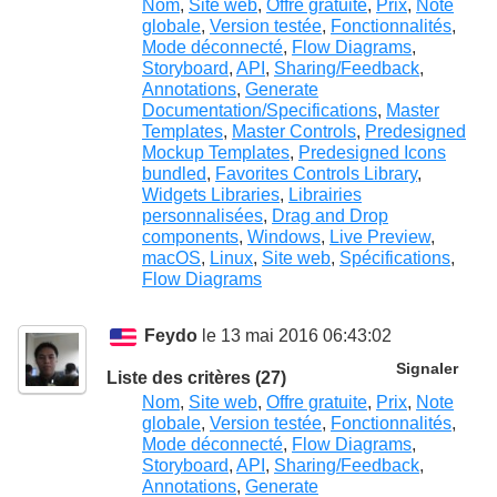
Nom
,
Site web
,
Offre gratuite
,
Prix
,
Note
globale
,
Version testée
,
Fonctionnalités
,
Mode déconnecté
,
Flow Diagrams
,
Storyboard
,
API
,
Sharing/Feedback
,
Annotations
,
Generate
Documentation/Specifications
,
Master
Templates
,
Master Controls
,
Predesigned
Mockup Templates
,
Predesigned Icons
bundled
,
Favorites Controls Library
,
Widgets Libraries
,
Librairies
personnalisées
,
Drag and Drop
components
,
Windows
,
Live Preview
,
macOS
,
Linux
,
Site web
,
Spécifications
,
Flow Diagrams
Feydo
le 13 mai 2016 06:43:02
Signaler
Liste des critères (27)
Nom
,
Site web
,
Offre gratuite
,
Prix
,
Note
globale
,
Version testée
,
Fonctionnalités
,
Mode déconnecté
,
Flow Diagrams
,
Storyboard
,
API
,
Sharing/Feedback
,
Annotations
,
Generate