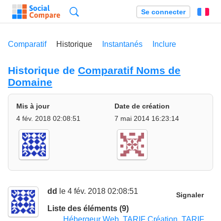
Recherche
Se connecter
Fr
Comparatif
Historique
Instantanés
Inclure
Historique de
Comparatif Noms de
Domaine
Mis à jour
Date de création
4 fév. 2018 02:08:51
7 mai 2014 16:23:14
dd
le 4 fév. 2018 02:08:51
Signaler
Liste des éléments (9)
Hébergeur Web
,
TARIF Création
,
TARIF