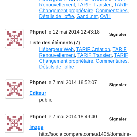
Renouvellement
,
TARIF Transfert
,
TARIF
Changement propriétaire
,
Commentaires
,
Détails de l'offre
,
Gandi.net
,
OVH
Phpnet
le 12 mai 2014 12:43:18
Signaler
Liste des éléments (7)
Hébergeur Web
,
TARIF Création
,
TARIF
Renouvellement
,
TARIF Transfert
,
TARIF
Changement propriétaire
,
Commentaires
,
Détails de l'offre
Phpnet
le 7 mai 2014 18:52:07
Signaler
Editeur
public
Phpnet
le 7 mai 2014 18:49:40
Signaler
Image
http://socialcompare.com/u/1405/domaine-