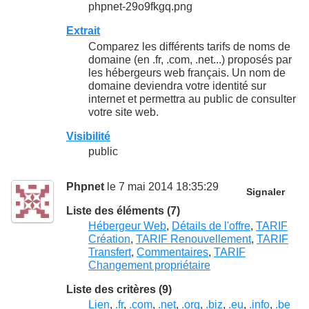
phpnet-29o9fkgq.png
Extrait
Comparez les différents tarifs de noms de
domaine (en .fr, .com, .net...) proposés par
les hébergeurs web français. Un nom de
domaine deviendra votre identité sur
internet et permettra au public de consulter
votre site web.
Visibilité
public
Phpnet
le 7 mai 2014 18:35:29
Signaler
Liste des éléments (7)
Hébergeur Web
,
Détails de l'offre
,
TARIF
Création
,
TARIF Renouvellement
,
TARIF
Transfert
,
Commentaires
,
TARIF
Changement propriétaire
Liste des critères (9)
Lien
,
.fr
,
.com
,
.net
,
.org
,
.biz
,
.eu
,
.info
,
.be