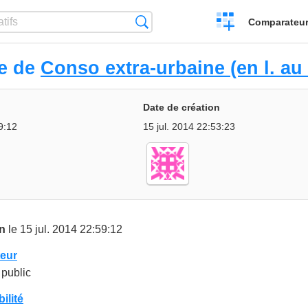
Créer
Recherche
Comparateur 
un
comparatif
ue de
Conso extra-urbaine (en l. au
Date de création
9:12
15 jul. 2014 22:53:23
in
le 15 jul. 2014 22:59:12
teur
public
bilité