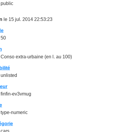
public
in
le 15 jul. 2014 22:53:23
de
50
m
Conso extra-urbaine (en l. au 100)
bilité
unlisted
teur
finfin-ev3vmug
e
type-numeric
égorie
cars