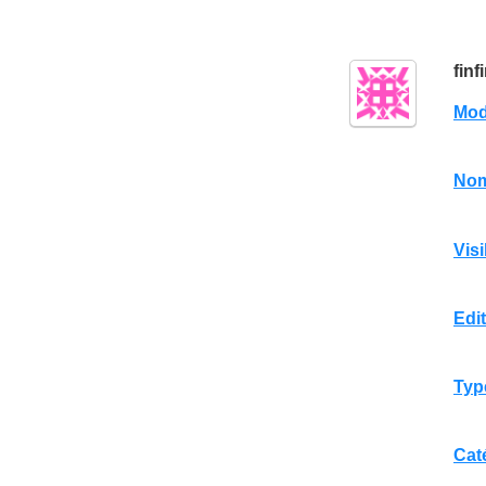
finf
Mo
No
Visi
Edi
Typ
Cat