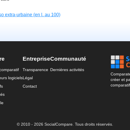
o extra-urbaine (en l. au 100)
re
Entreprise
Communauté
comparatif
Transparence
Dernières activités
Comparateu
urs logiciels
Légal
créer et p
comparatif
fs
Contact
tés
le
© 2010 - 2026 SocialCompare. Tous droits réservés.