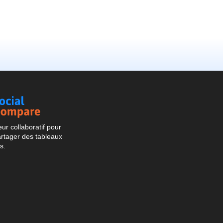
Social
Compare
r collaboratif pour
artager des tableaux
s.