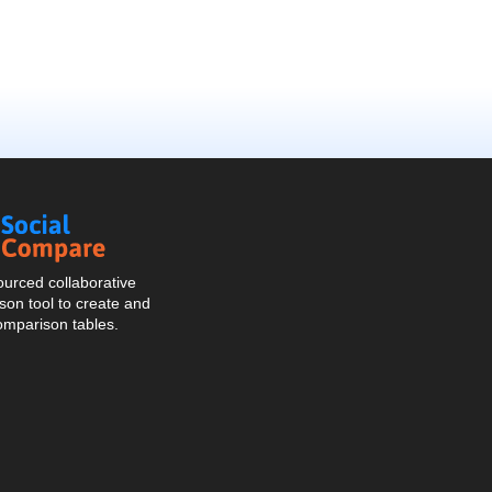
Social
Compare
urced collaborative
on tool to create and
omparison tables.