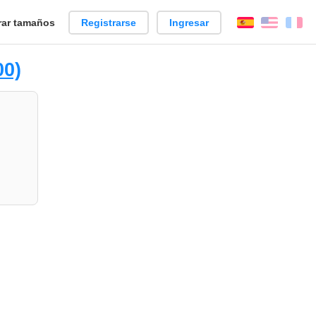
ar tamaños
Registrarse
Ingresar
Español
Englis
Fr
00)