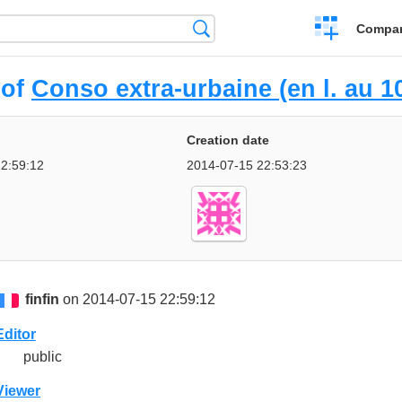
Crear
Búsqueda
Compar
una
comparación
 of
Conso extra-urbaine (en l. au 1
Creation date
2:59:12
2014-07-15 22:53:23
finfin
on 2014-07-15 22:59:12
Editor
public
Viewer