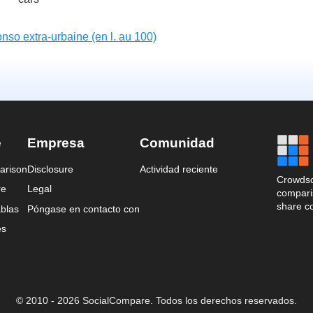
nso extra-urbaine (en l. au 100)
e
Empresa
Comunidad
arison
Disclosure
Actividad reciente
Crowdso
re
Legal
comparis
share c
blas
Póngase en contacto con
es
© 2010 - 2026 SocialCompare. Todos los derechos reservados.