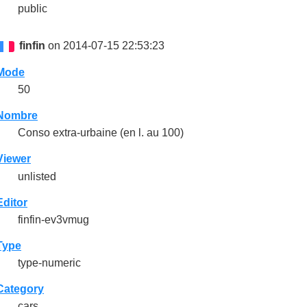
public
finfin
on 2014-07-15 22:53:23
Mode
50
Nombre
Conso extra-urbaine (en l. au 100)
Viewer
unlisted
Editor
finfin-ev3vmug
Type
type-numeric
Category
cars