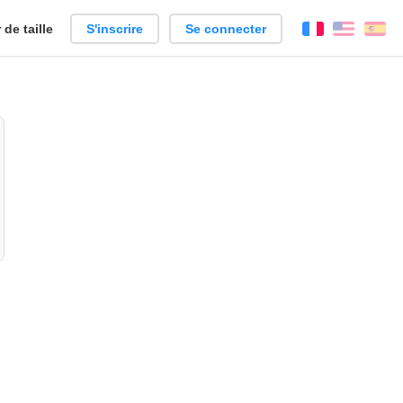
de taille
S'inscrire
Se connecter
Français
Englis
Es