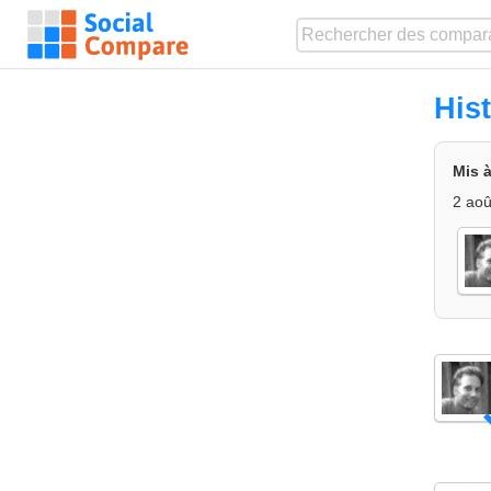
His
Mis à
2 aoû