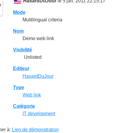
HasardDuJour
le 5 jan. 2011 22:15:17
Mode
Multilingual criteria
Nom
Demo web link
Visibilité
Unlisted
Editeur
HasardDuJour
Type
Web link
Catégorie
IT development
ner à:
Lien de démonstration