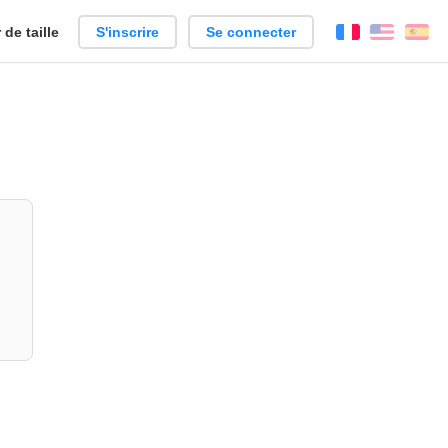
de taille
S'inscrire
Se connecter
Français
Englis
Es