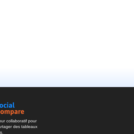
Social
Compare
r collaboratif pour
artager des tableaux
s.