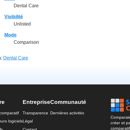
Dental Care
Visibilité
Unlisted
Mode
Comparison
à:
Dental Care
re
Entreprise
Communauté
comparatif
Transparence
Dernières activités
Comparateu
urs logiciels
Légal
créer et p
comparatif
fs
Contact