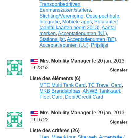
Transportbedrijven
,
Eenmanszaken/starters
,
Stichting/Vereniging
,
Optie pechhulp
,
Integratie
,
Mobiele apps
,
Polulariteit
(aantal kaarten begin 2013)
,
Aantal
merken
,
Acceptatiepunten (NL)
,
Stationslijst
,
Acceptatiepunten (BE)
,
Acceptatiepunten (LU)
,
Prijslijst
Mrs. Mobility Manager
le 20 jan. 2013
19:23:53
Signaler
Liste des éléments (6)
MTC Multi Tank Card
,
TC Travel Card
,
MKB Brandstofpas
,
ANWB Tankkaart
,
Fleet Card
,
Debit/Credit Card
Mrs. Mobility Manager
le 20 jan. 2013
19:16:22
Signaler
Liste des critères (26)
Lien
,
Mise à jour
,
Site web
,
Acceptatie /