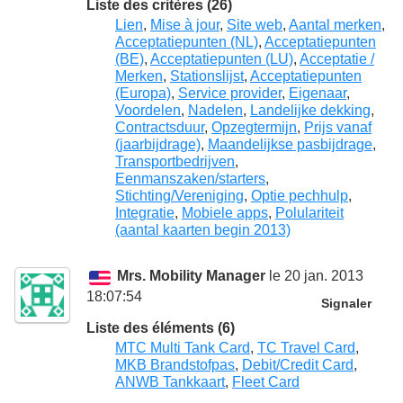
Liste des critères (26)
Lien
,
Mise à jour
,
Site web
,
Aantal merken
,
Acceptatiepunten (NL)
,
Acceptatiepunten
(BE)
,
Acceptatiepunten (LU)
,
Acceptatie /
Merken
,
Stationslijst
,
Acceptatiepunten
(Europa)
,
Service provider
,
Eigenaar
,
Voordelen
,
Nadelen
,
Landelijke dekking
,
Contractsduur
,
Opzegtermijn
,
Prijs vanaf
(jaarbijdrage)
,
Maandelijkse pasbijdrage
,
Transportbedrijven
,
Eenmanszaken/starters
,
Stichting/Vereniging
,
Optie pechhulp
,
Integratie
,
Mobiele apps
,
Polulariteit
(aantal kaarten begin 2013)
Mrs. Mobility Manager
le 20 jan. 2013
18:07:54
Signaler
Liste des éléments (6)
MTC Multi Tank Card
,
TC Travel Card
,
MKB Brandstofpas
,
Debit/Credit Card
,
ANWB Tankkaart
,
Fleet Card