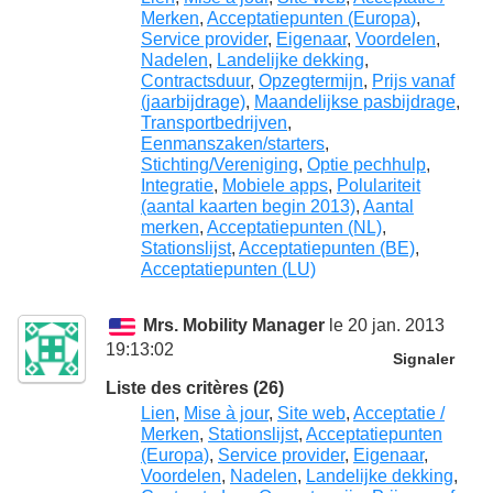
Merken
,
Acceptatiepunten (Europa)
,
Service provider
,
Eigenaar
,
Voordelen
,
Nadelen
,
Landelijke dekking
,
Contractsduur
,
Opzegtermijn
,
Prijs vanaf
(jaarbijdrage)
,
Maandelijkse pasbijdrage
,
Transportbedrijven
,
Eenmanszaken/starters
,
Stichting/Vereniging
,
Optie pechhulp
,
Integratie
,
Mobiele apps
,
Polulariteit
(aantal kaarten begin 2013)
,
Aantal
merken
,
Acceptatiepunten (NL)
,
Stationslijst
,
Acceptatiepunten (BE)
,
Acceptatiepunten (LU)
Mrs. Mobility Manager
le 20 jan. 2013
19:13:02
Signaler
Liste des critères (26)
Lien
,
Mise à jour
,
Site web
,
Acceptatie /
Merken
,
Stationslijst
,
Acceptatiepunten
(Europa)
,
Service provider
,
Eigenaar
,
Voordelen
,
Nadelen
,
Landelijke dekking
,