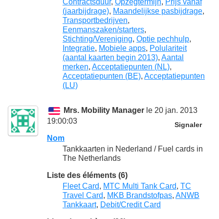
Contractsduur
,
Opzegtermijn
,
Prijs vanaf
(jaarbijdrage)
,
Maandelijkse pasbijdrage
,
Transportbedrijven
,
Eenmanszaken/starters
,
Stichting/Vereniging
,
Optie pechhulp
,
Integratie
,
Mobiele apps
,
Polulariteit
(aantal kaarten begin 2013)
,
Aantal
merken
,
Acceptatiepunten (NL)
,
Acceptatiepunten (BE)
,
Acceptatiepunten
(LU)
Mrs. Mobility Manager
le 20 jan. 2013
19:00:03
Signaler
Nom
Tankkaarten in Nederland / Fuel cards in
The Netherlands
Liste des éléments (6)
Fleet Card
,
MTC Multi Tank Card
,
TC
Travel Card
,
MKB Brandstofpas
,
ANWB
Tankkaart
,
Debit/Credit Card