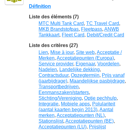
Définition
Liste des éléments (7)
MTC Multi Tank Card
,
TC Travel Card
,
MKB Brandstofpas
,
Fleetpass
,
ANWB
Tankkaart
,
Fleet Card
,
Debit/Credit Card
Liste des critères (27)
Lien
,
Mise à jour
,
Site web
,
Acceptatie /
Merken
,
Acceptatiepunten (Europa)
,
Service provider
,
Eigenaar
,
Voordelen
,
Nadelen
,
Landelijke dekking
,
Contractsduur
,
Opzegtermijn
,
Prijs vanaf
(jaarbijdrage)
,
Maandelijkse pasbijdrage
,
Transportbedrijven
,
Eenmanszaken/starters
,
Stichting/Vereniging
,
Optie pechhulp
,
Integratie
,
Mobiele apps
,
Polulariteit
(aantal kaarten begin 2013)
,
Aantal
merken
,
Acceptatiepunten (NL)
,
Stationslijst
,
Acceptatiepunten (BE)
,
Acceptatiepunten (LU)
,
Prijslijst