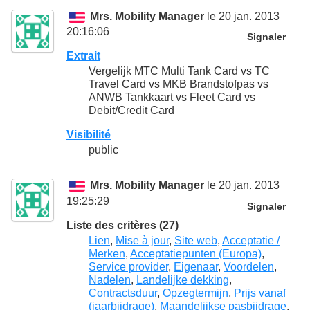
Mrs. Mobility Manager
le 20 jan. 2013
20:16:06
Signaler
Extrait
Vergelijk MTC Multi Tank Card vs TC
Travel Card vs MKB Brandstofpas vs
ANWB Tankkaart vs Fleet Card vs
Debit/Credit Card
Visibilité
public
Mrs. Mobility Manager
le 20 jan. 2013
19:25:29
Signaler
Liste des critères (27)
Lien
,
Mise à jour
,
Site web
,
Acceptatie /
Merken
,
Acceptatiepunten (Europa)
,
Service provider
,
Eigenaar
,
Voordelen
,
Nadelen
,
Landelijke dekking
,
Contractsduur
,
Opzegtermijn
,
Prijs vanaf
(jaarbijdrage)
,
Maandelijkse pasbijdrage
,