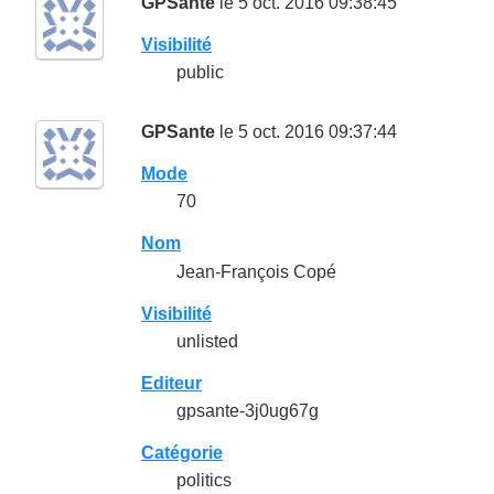
GPSante
le 5 oct. 2016 09:38:45
Visibilité
public
GPSante
le 5 oct. 2016 09:37:44
Mode
70
Nom
Jean-François Copé
Visibilité
unlisted
Editeur
gpsante-3j0ug67g
Catégorie
politics