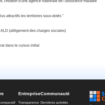
ie, création d'une agence nationale de l'assurance maladie
 attractifs les territoires sous-dotés "
s ALD (allégement des charges sociales)
l dans le cursus initial
re
Entreprise
Communauté
comparatif
Transparence
Dernières activités