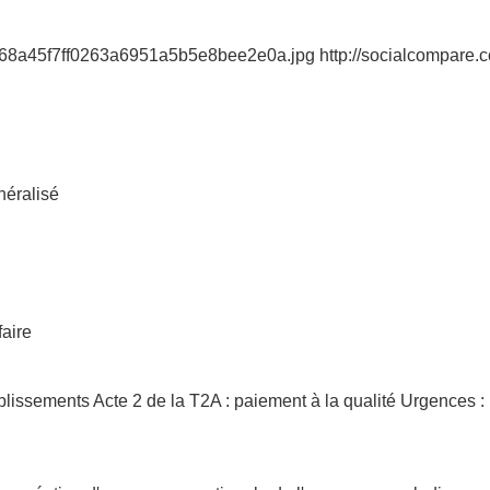
768a45f7ff0263a6951a5b5e8bee2e0a.jpg http://socialcompare.co
néralisé
faire
issements Acte 2 de la T2A : paiement à la qualité Urgences :