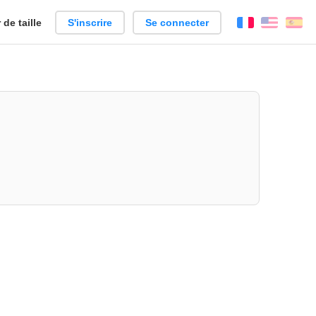
de taille
S'inscrire
Se connecter
Français
Englis
Es