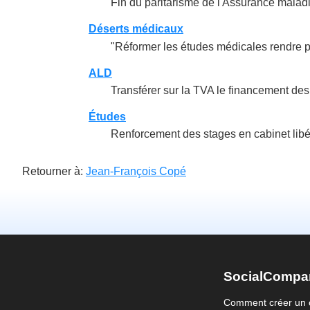
Fin du paritarisme de l'Assurance malad
Déserts médicaux
"Réformer les études médicales rendre plus
ALD
Transférer sur la TVA le financement de
Études
Renforcement des stages en cabinet libéra
Retourner à:
Jean-François Copé
SocialCompa
Comment créer un 