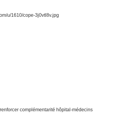
m/u/1610/cope-3j0vtl8v.jpg
 renforcer complémentarité hôpital-médecins