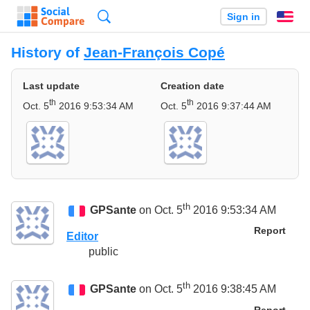
Search
Sign in
En
History of
Jean-François Copé
Last update
Creation date
th
th
Oct. 5
2016 9:53:34 AM
Oct. 5
2016 9:37:44 AM
th
GPSante
on Oct. 5
2016 9:53:34 AM
Report
Editor
public
th
GPSante
on Oct. 5
2016 9:38:45 AM