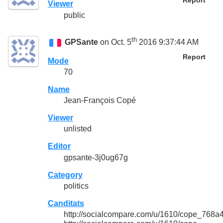
Report
Viewer
public
th
GPSante
on Oct. 5
2016 9:37:44 AM
Report
Mode
70
Name
Jean-François Copé
Viewer
unlisted
Editor
gpsante-3j0ug67g
Category
politics
Canditats
http://socialcompare.com/u/1610/cope_768