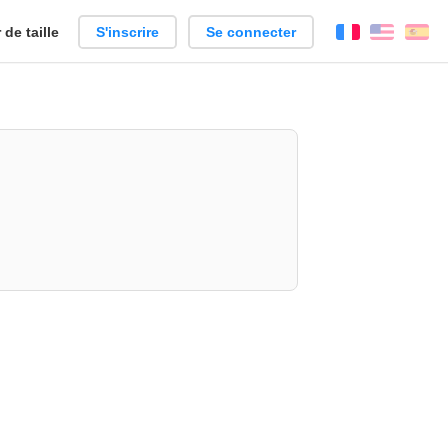
de taille
S'inscrire
Se connecter
Français
Englis
Es