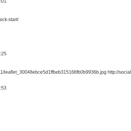
:01
ick-start/
:25
11/leaflet_30048ebce5d1ffbeb315166fb0b9936b.jpg http://socia
:53