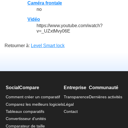
Caméra frontale
no
Vidéo
https://www.youtube.com/watch?
v=_UZxtMvy06E
Retourner à:
Level Smart lock
SocialCompare
Entreprise
Communauté
Comment créer un comparatif
Transparence
Dernières activités
Comparez les meilleurs logiciels
Légal
Tableaux comparatifs
Contact
Convertisseur d'unités
Comparateur de taille