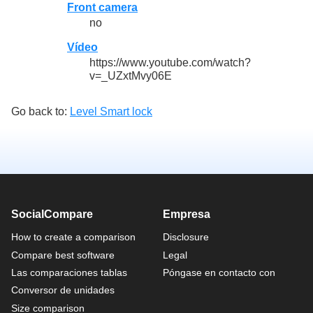
Front camera
no
Vídeo
https://www.youtube.com/watch?
v=_UZxtMvy06E
Go back to:
Level Smart lock
SocialCompare
Empresa
How to create a comparison
Disclosure
Compare best software
Legal
Las comparaciones tablas
Póngase en contacto con
Conversor de unidades
Size comparison