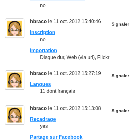
no
hbraco
le 11 oct. 2012 15:40:46
Signaler
Inscription
no
Importation
Disque dur, Web (via url), Flickr
hbraco
le 11 oct. 2012 15:27:19
Signaler
Langues
11 dont français
hbraco
le 11 oct. 2012 15:13:08
Signaler
Recadrage
yes
Partage sur Facebook