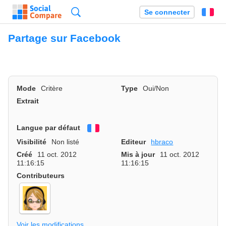
Recherche
Se connecter
Fr
Partage sur Facebook
Mode
Critère
Type
Oui/Non
Extrait
Langue par défaut
Français
Visibilité
Non listé
Editeur
hbraco
Créé
11 oct. 2012
Mis à jour
11 oct. 2012
11:16:15
11:16:15
Contributeurs
Voir les modifications