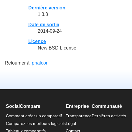
Dernière version
1.3.3
Date de sortie
2014-09-24
Licence
New BSD License
Retourner à:
phalcon
SocialCompare
Entreprise
Communauté
Comment créer un comparatif
Transparence
Dernières activités
Comparez les meilleurs logiciels
Légal
Tableaux comparatifs
Contact