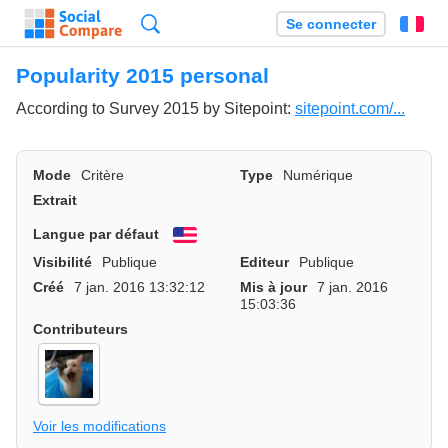
Recherche
Se connecter
Fr
Popularity 2015 personal
According to Survey 2015 by Sitepoint:
sitepoint.com/...
Mode
Critère
Type
Numérique
Extrait
Langue par défaut
English
Visibilité
Publique
Editeur
Publique
Créé
7 jan. 2016 13:32:12
Mis à jour
7 jan. 2016
15:03:36
Contributeurs
Voir les modifications