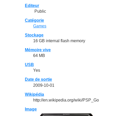
Editeur
Public
Catégorie
Games
Stockage
16 GB internal flash memory
Mémoire vive
64 MB
USB
Yes
Date de sortie
2009-10-01
Wikipédia
http://en.wikipedia.org/wiki/PSP_Go
Image