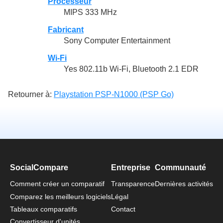
Processeur
MIPS 333 MHz
Fabricant
Sony Computer Entertainment
Wi-Fi
Yes 802.11b Wi-Fi, Bluetooth 2.1 EDR
Retourner à:
Playstation PSP-N1000 (PSP Go)
SocialCompare
Entreprise
Communauté
Comment créer un comparatif
Transparence
Dernières activités
Comparez les meilleurs logiciels
Légal
Tableaux comparatifs
Contact
Convertisseur d'unités