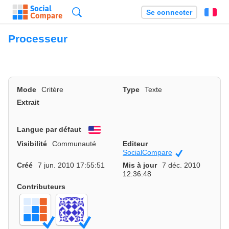
Recherche
Se connecter
Fr
Processeur
Mode
Critère
Type
Texte
Extrait
Langue par défaut
English
Visibilité
Communauté
Editeur
SocialCompare
Officiel
Créé
7 jun. 2010 17:55:51
Mis à jour
7 déc. 2010
12:36:48
Contributeurs