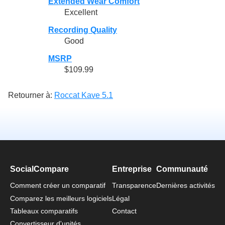
Extended Wear Comfort
Excellent
Recording Quality
Good
MSRP
$109.99
Retourner à:
Roccat Kave 5.1
SocialCompare
Entreprise
Communauté
Comment créer un comparatif
Transparence
Dernières activités
Comparez les meilleurs logiciels
Légal
Tableaux comparatifs
Contact
Convertisseur d'unités