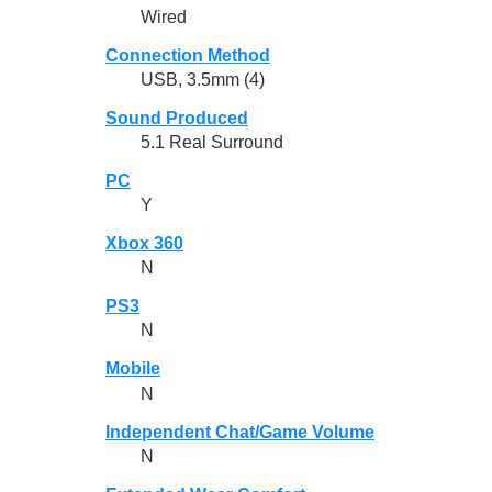
Wired
Connection Method
USB, 3.5mm (4)
Sound Produced
5.1 Real Surround
PC
Y
Xbox 360
N
PS3
N
Mobile
N
Independent Chat/Game Volume
N