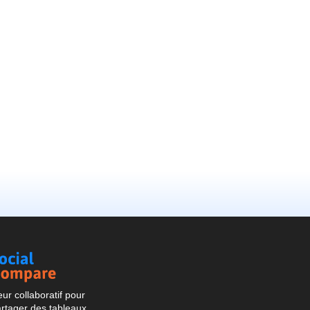
Social
Compare
r collaboratif pour
artager des tableaux