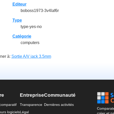
Editeur
boboss1973-3v4laf6r
Type
type-yes-no
Catégorie
computers
ner à:
Sortie A/V jack 3.5mm
re
Entreprise
Communauté
comparatif
Transparence
Dernières activités
Comparateu
urs logiciels
Légal
créer et p