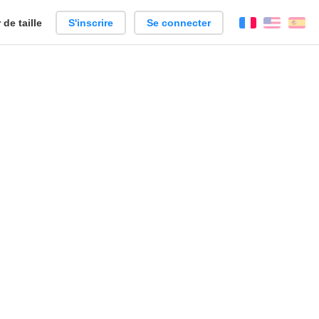
de taille
S'inscrire
Se connecter
Français
Englis
Es