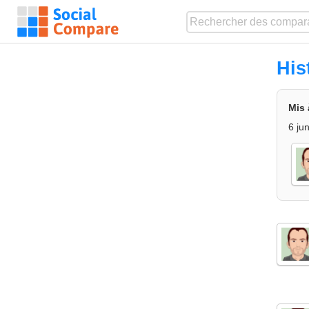
His
Mis 
6 ju