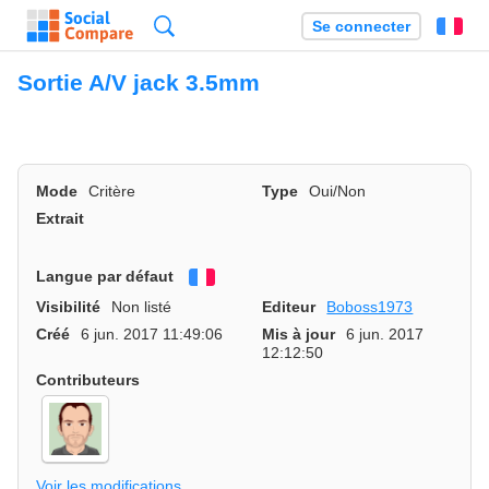
Recherche
Se connecter
Fr
Sortie A/V jack 3.5mm
Mode
Critère
Type
Oui/Non
Extrait
Langue par défaut
Français
Visibilité
Non listé
Editeur
Boboss1973
Créé
6 jun. 2017 11:49:06
Mis à jour
6 jun. 2017
12:12:50
Contributeurs
Voir les modifications