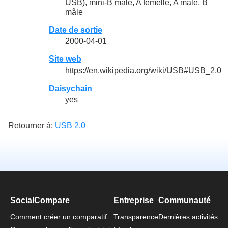
USB), mini-B mâle, A femelle, A mâle, B
mâle
Date de sortie
2000-04-01
Site web
https://en.wikipedia.org/wiki/USB#USB_2.0
Daisychain
yes
Retourner à:
USB 2.0
SocialCompare
Entreprise
Communauté
Comment créer un comparatif
Transparence
Dernières activités