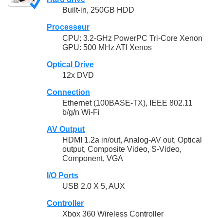
Built-in, 250GB HDD
Processeur
CPU: 3.2-GHz PowerPC Tri-Core Xenon
GPU: 500 MHz ATI Xenos
Optical Drive
12x DVD
Connection
Ethernet (100BASE-TX), IEEE 802.11
b/g/n Wi-Fi
AV Output
HDMI 1.2a in/out, Analog-AV out, Optical
output, Composite Video, S-Video,
Component, VGA
I/O Ports
USB 2.0 X 5, AUX
Controller
Xbox 360 Wireless Controller