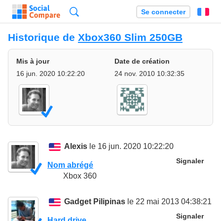
Recherche
Se connecter
Fr
Historique de
Xbox360 Slim 250GB
Mis à jour
Date de création
16 jun. 2020 10:22:20
24 nov. 2010 10:32:35
Alexis
le 16 jun. 2020 10:22:20
Signaler
Nom abrégé
Xbox 360
Gadget Pilipinas
le 22 mai 2013 04:38:21
Signaler
Hard drive