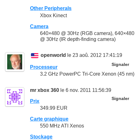
Other Peripherals
Xbox Kinect
Camera
640×480 @ 30Hz (RGB camera), 640×480
@ 30Hz (IR depth-finding camera)
openworld
le 23 aoû. 2012 17:41:19
Signaler
Processeur
3.2 GHz PowerPC Tri-Core Xenon (45 nm)
mr xbox 360
le 6 nov. 2011 11:56:39
Signaler
Prix
349.99 EUR
Carte graphique
550 MHz ATI Xenos
Stockage