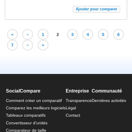
Ajouter pour comparer
«
‹
1
2
3
4
5
6
7
›
»
SocialCompare
Entreprise
Communauté
Comment créer un comparatif
Transparence
Dernières activités
Comparez les meilleurs logiciels
Légal
Tableaux comparatifs
Contact
Convertisseur d'unités
Comparateur de taille