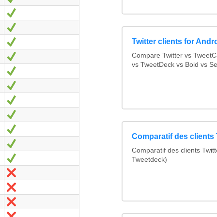
Oui
Oui
Twitter clients for Andr
Oui
Compare Twitter vs TweetC
Oui
vs TweetDeck vs Boid vs S
Oui
Oui
Oui
Oui
Oui
Comparatif des clients 
Oui
Comparatif des clients Twit
Oui
Tweetdeck)
Non
Non
Non
Non