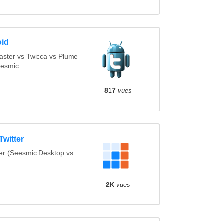
oid
aster vs Twicca vs Plume
eesmic
817
vues
Twitter
ter (Seesmic Desktop vs
2K
vues