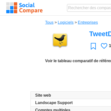
Tous
>
Logiciels
>
Entreprises
Tweet
J
Favori
Voir le tableau comparatif de référ
Site web
Landscape Support
Comptes multiples