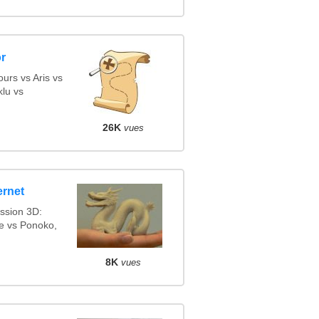
or
urs vs Aris vs
lu vs
26K
vues
ernet
ession 3D:
se vs Ponoko,
8K
vues