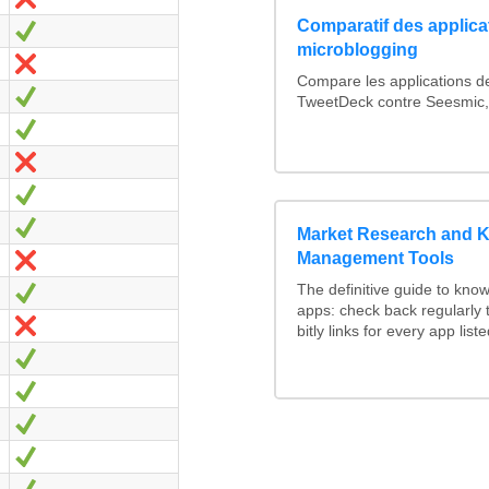
Comparatif des applica
Oui
microblogging
Non
Compare les applications d
Oui
TweetDeck contre Seesmic
Oui
Non
Oui
Oui
Market Research and 
Management Tools
Non
The definitive guide to k
Oui
apps: check back regularly 
Non
bitly links for every app liste
Oui
Oui
Oui
Oui
Oui