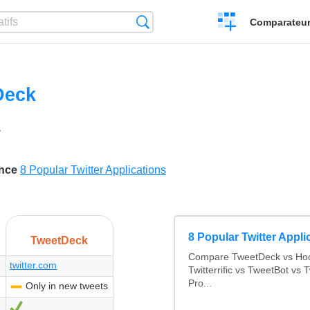
Créer
Recherche
Comparateur 
un
comparatif
Deck
1
'aime
ence
8 Popular Twitter Applications
8 Popular Twitter Appli
TweetDeck
Compare TweetDeck vs Hoot
twitter.com
Twitterrific vs TweetBot vs T
Pro...
Only in new tweets
-
Oui