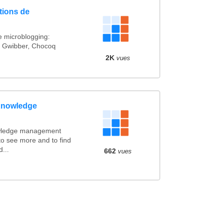
tions de
e microblogging:
, Gwibber, Chocoq
2K
vues
Knowledge
nowledge management
to see more and to find
d...
662
vues