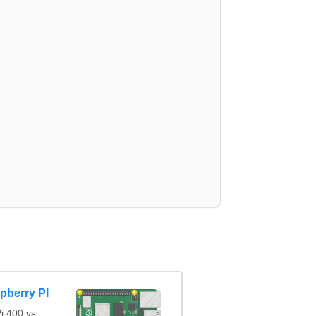
glish
pberry PI
i 400 vs