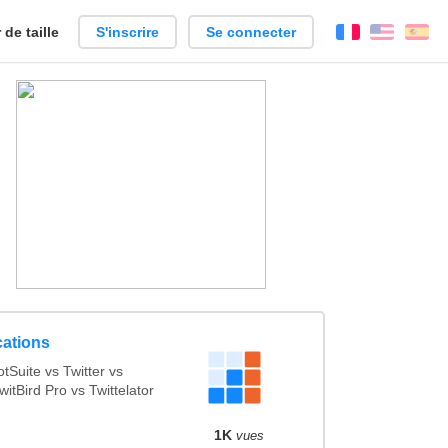
de taille
S'inscrire
Se connecter
Français
Englis
Es
cations
Suite vs Twitter vs
witBird Pro vs Twittelator
1K
vues