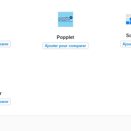
S
Popplet
parer
Ajou
Ajouter pour comparer
r
parer