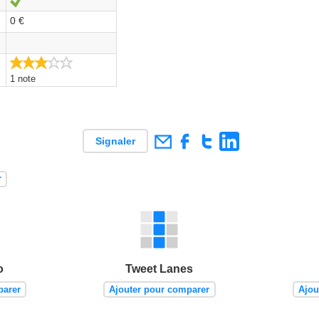
0 €
3.0/5
1 note
Signaler
r
o
Tweet Lanes
parer
Ajouter pour comparer
Ajou