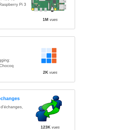
Raspberry Pi 3
1M
vues
gging:
 Chocoq
2K
vues
'échanges
, d'échanges,
123K
vues