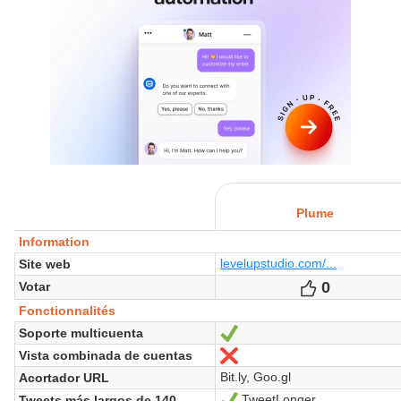
Plume
Information
levelupstudio.com/...
Site web
0
Votes
Votar
Fonctionnalités
Soporte multicuenta
Oui
Vista combinada de cuentas
Non
Bit.ly, Goo.gl
Acortador URL
TweetLonger
Tweets más largos de 140
Oui