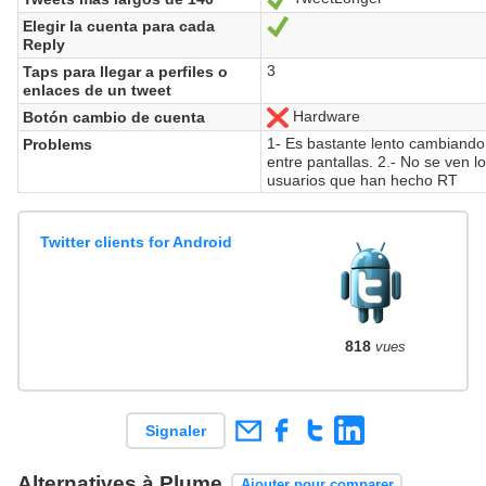
Elegir la cuenta para cada
Oui
Reply
3
Taps para llegar a perfiles o
enlaces de un tweet
Hardware
Botón cambio de cuenta
Non
1- Es bastante lento cambiando
Problems
entre pantallas. 2.- No se ven l
usuarios que han hecho RT
Twitter clients for Android
818
vues
Signaler
Alternatives à Plume
Ajouter pour comparer