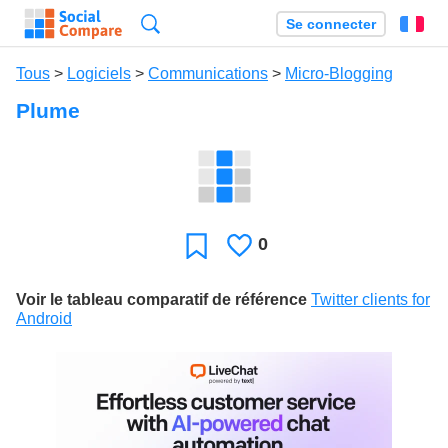
Recherche
Se connecter
Fr
Tous
>
Logiciels
>
Communications
>
Micro-Blogging
Plume
0
J'aime
Favori
Voir le tableau comparatif de référence
Twitter clients for
Android