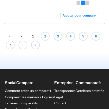
Ajouter pour comparer
«
‹
1
2
3
4
5
6
7
›
»
SocialCompare
Entreprise
Communauté
Comment créer un comparatif
Transparence
Dernières activités
Comparez les meilleurs logiciels
Légal
Tableaux comparatifs
Contact