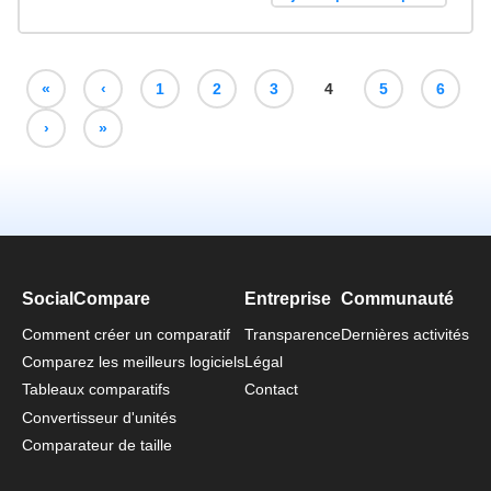
«
‹
1
2
3
4
5
6
›
»
SocialCompare
Entreprise
Communauté
Comment créer un comparatif
Transparence
Dernières activités
Comparez les meilleurs logiciels
Légal
Tableaux comparatifs
Contact
Convertisseur d'unités
Comparateur de taille