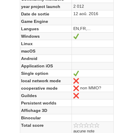
2 012
year project launch
12 aoû. 2016
Date de sortie
Game Engine
EN,FR,...
Langues
Windows
Oui
Linux
macOS
Android
Application iOS
Single option
Oui
local network mode
Non
non MMO?
cooperative mode
Non
Guildes
Non
Persistent worlds
Affichage 3D
Binocular
Total score
aucune note