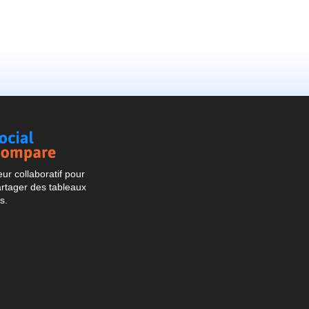
Social
Compare
r collaboratif pour
artager des tableaux
s.