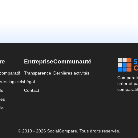
re
Entreprise
Communauté
comparatif
Transparence
Dernières activités
Comparateu
urs logiciels
Légal
créer et p
comparatif
fs
Contact
tés
le
© 2010 - 2026 SocialCompare. Tous droits réservés.