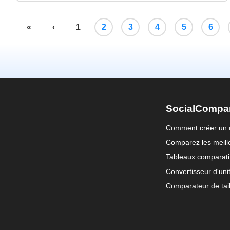
«
‹
1
2
3
4
5
6
SocialCompa
Comment créer un 
Comparez les meille
Tableaux comparati
Convertisseur d'uni
Comparateur de tail