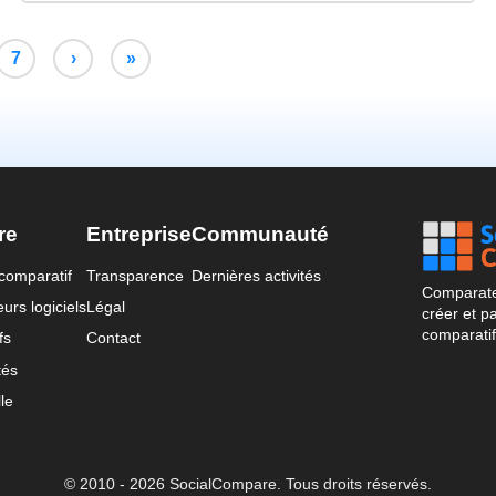
7
›
»
re
Entreprise
Communauté
comparatif
Transparence
Dernières activités
Comparateu
urs logiciels
Légal
créer et p
comparatif
fs
Contact
tés
le
© 2010 - 2026 SocialCompare. Tous droits réservés.