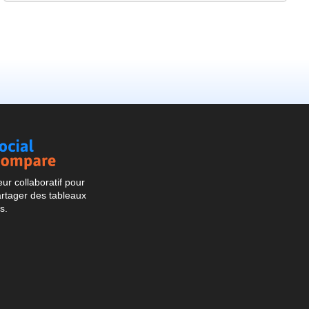
Social
Compare
r collaboratif pour
artager des tableaux
s.