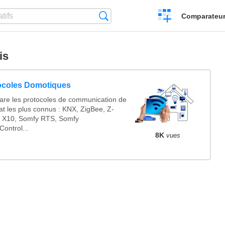
Créer
Recherche
Comparateur 
un
comparatif
is
ocoles Domotiques
re les protocoles de communication de
tat les plus connus : KNX, ZigBee, Z-
 X10, Somfy RTS, Somfy
ontrol...
8K
vues