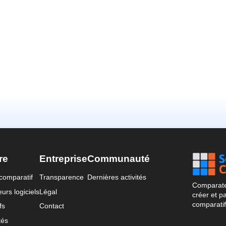
re
Entreprise
Communauté
comparatif
Transparence
Dernières activités
Comparateu
urs logiciels
Légal
créer et p
comparatif
fs
Contact
tés