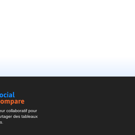
Social
Compare
r collaboratif pour
artager des tableaux
s.