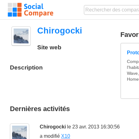
Chirogocki
Favor
Site web
Prot
Compa
Description
l'habi
Wave,
HomeC
Dernières activités
Chirogocki
le 23 avr. 2013 16:30:56
a modifié
X10