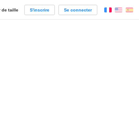
de taille
S'inscrire
Se connecter
Français
Englis
Es