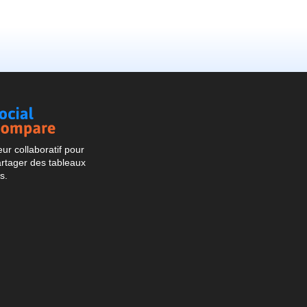
Social
Compare
r collaboratif pour
artager des tableaux
s.