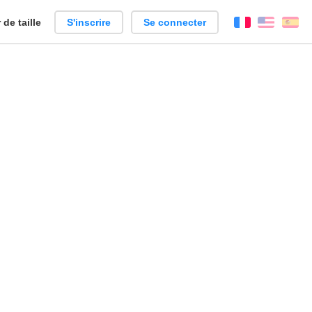
de taille
S'inscrire
Se connecter
Français
Englis
Es