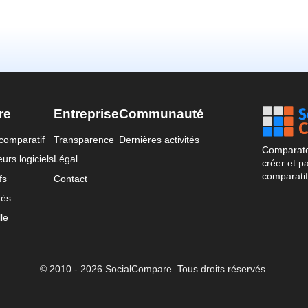
re
Entreprise
Communauté
comparatif
Transparence
Dernières activités
Comparateu
urs logiciels
Légal
créer et p
comparatif
fs
Contact
tés
le
© 2010 - 2026 SocialCompare. Tous droits réservés.