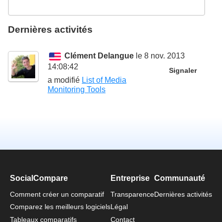
Dernières activités
Clément Delangue
le 8 nov. 2013
14:08:42
Signaler
a modifié
List of Media
Monitoring Tools
SocialCompare
Entreprise
Communauté
Comment créer un comparatif
Transparence
Dernières activités
Comparez les meilleurs logiciels
Légal
Tableaux comparatifs
Contact