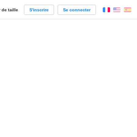
de taille
S'inscrire
Se connecter
Français
Englis
Es