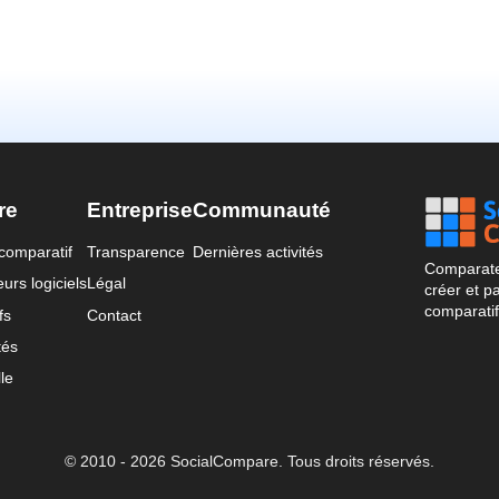
re
Entreprise
Communauté
comparatif
Transparence
Dernières activités
Comparateu
urs logiciels
Légal
créer et p
comparatif
fs
Contact
tés
le
© 2010 - 2026 SocialCompare. Tous droits réservés.