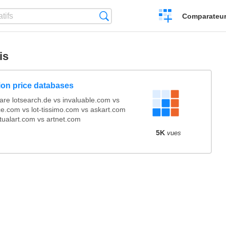
Créer
Recherche
Comparateur 
un
comparatif
is
ion price databases
re lotsearch.de vs invaluable.com vs
ce.com vs lot-tissimo.com vs askart.com
tualart.com vs artnet.com
5K
vues