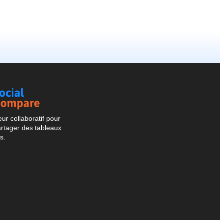
Social
Compare
r collaboratif pour
artager des tableaux
s.