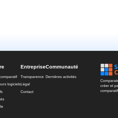
re
Entreprise
Communauté
comparatif
Transparence
Dernières activités
Comparateu
urs logiciels
Légal
créer et p
comparatif
fs
Contact
tés
le