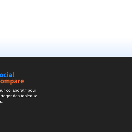
Social
Compare
r collaboratif pour
artager des tableaux
s.