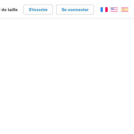
de taille
S'inscrire
Se connecter
Français
Englis
Es