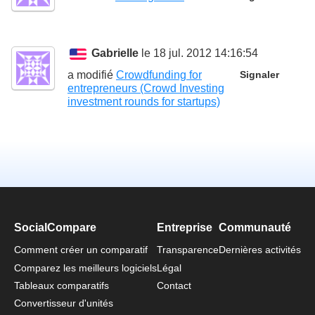
Gabrielle
le 18 jul. 2012 14:16:54
a modifié
Crowdfunding for
Signaler
entrepreneurs (Crowd Investing
investment rounds for startups)
SocialCompare
Entreprise
Communauté
Comment créer un comparatif
Transparence
Dernières activités
Comparez les meilleurs logiciels
Légal
Tableaux comparatifs
Contact
Convertisseur d'unités