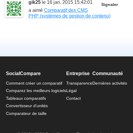
gik25
le 16 jan. 2015 15:42:01
Signaler
a aimé
Comparatif des CMS
PHP (systèmes de gestion de contenu)
SocialCompare
Entreprise
Communauté
Comment créer un comparatif
Transparence
Dernières activités
Comparez les meilleurs logiciels
Légal
Tableaux comparatifs
Contact
Convertisseur d'unités
Comparateur de taille