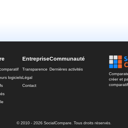
re
Entreprise
Communauté
comparatif
Transparence
Dernières activités
Comparateu
urs logiciels
Légal
créer et p
comparatif
fs
Contact
tés
le
© 2010 - 2026 SocialCompare. Tous droits réservés.