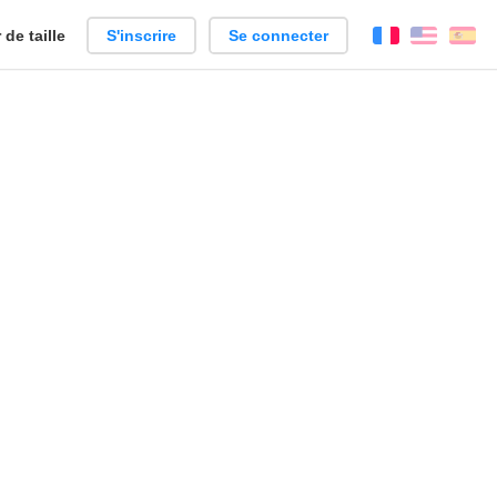
de taille
S'inscrire
Se connecter
Français
Englis
Es