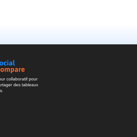
Social
Compare
r collaboratif pour
artager des tableaux
s.