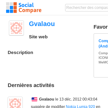
Gvalaou
Favor
Site web
Comp
(Andr
Description
Compa
ICONI
MeMO,
Dernières activités
Gvalaou
le 13 déc. 2012 00:43:04
suggère de modifier
Nokia Lumia 920
en