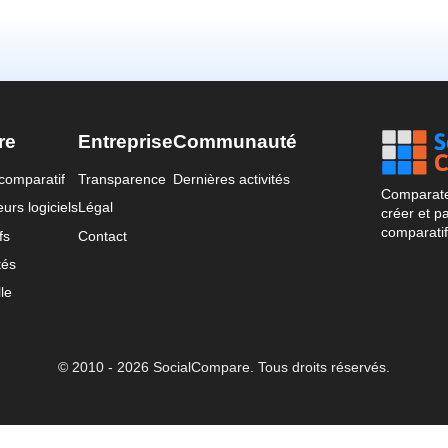
re
Entreprise
Communauté
comparatif
Transparence
Dernières activités
Comparateu
urs logiciels
Légal
créer et p
comparatif
fs
Contact
tés
le
© 2010 - 2026 SocialCompare. Tous droits réservés.