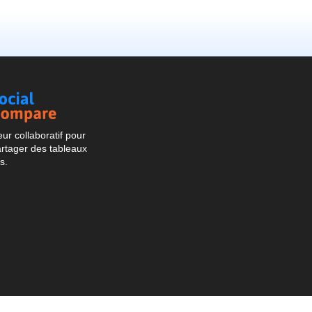
Social
Compare
r collaboratif pour
artager des tableaux
s.