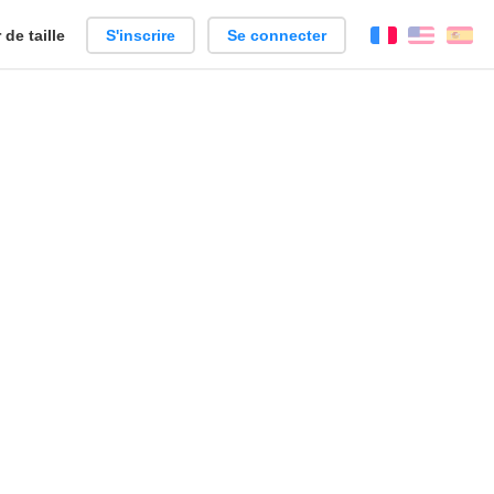
de taille
S'inscrire
Se connecter
Français
Englis
Es