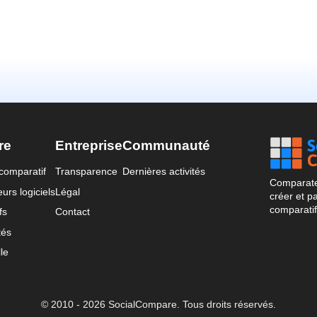
re
Entreprise
Communauté
comparatif
Transparence
Dernières activités
Comparateu
urs logiciels
Légal
créer et p
comparatif
fs
Contact
tés
le
© 2010 - 2026 SocialCompare. Tous droits réservés.