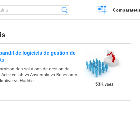
Créer
Recherche
Comparateur 
un
comparatif
is
ratif de logiciels de gestion de
ts
raison des solutions de gestion de
t: Activ collab vs Assembla vs Basecamp
labtive vs Huddle...
53K
vues