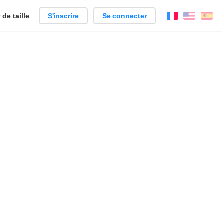
de taille
S'inscrire
Se connecter
Français
Englis
Es