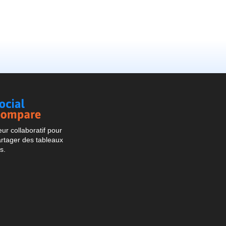
Social
Compare
r collaboratif pour
artager des tableaux
s.