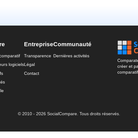
re
Entreprise
Communauté
comparatif
Transparence
Dernières activités
Comparateu
urs logiciels
Légal
créer et p
comparatif
fs
Contact
tés
le
© 2010 - 2026 SocialCompare. Tous droits réservés.