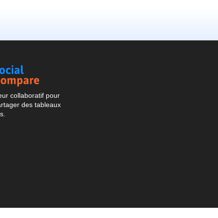
Social
Compare
r collaboratif pour
artager des tableaux
s.