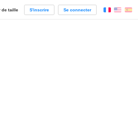
de taille
S'inscrire
Se connecter
Français
Englis
Es