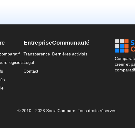
re
Entreprise
Communauté
comparatif
Transparence
Dernières activités
Comparateu
urs logiciels
Légal
créer et p
comparatif
fs
Contact
tés
le
© 2010 - 2026 SocialCompare. Tous droits réservés.