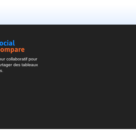
Social
Compare
r collaboratif pour
artager des tableaux
s.