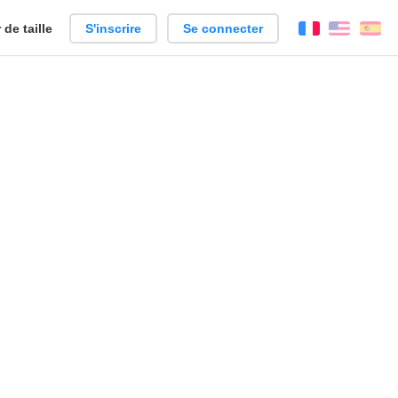
de taille
S'inscrire
Se connecter
Français
Englis
Es