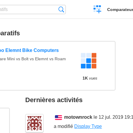
Créer
Recherche
Comparateur 
un
comparatif
ratifs
o Elemnt Bike Computers
re Mini vs Bolt vs Elemnt vs Roam
1K
vues
Dernières activités
motownrock
le 12 jul. 2019 19:
a modifié
Display Type