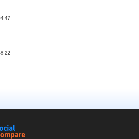
04:47
48:22
Social
Compare