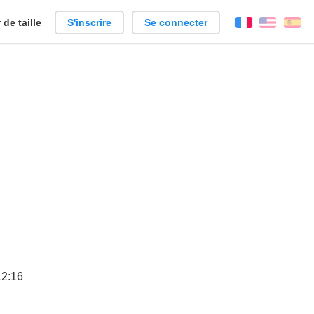
de taille
S'inscrire
Se connecter
Français
Englis
Es
12:16