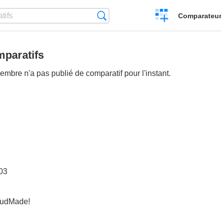
Créer
Recherche
Comparateur 
un
comparatif
paratifs
mbre n'a pas publié de comparatif pour l'instant.
:03
loudMade!