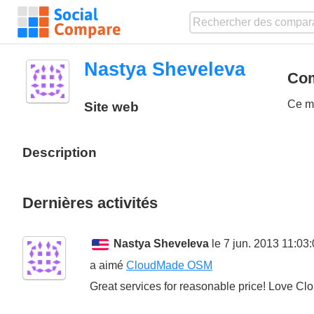
Nastya Sheveleva
Com
Ce me
Site web
Description
Dernières activités
Nastya Sheveleva
le 7 jun. 2013 11:03
a aimé
CloudMade OSM
Great services for reasonable price! Love C