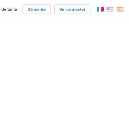
de taille
S'inscrire
Se connecter
Français
Englis
Es